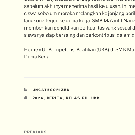
sebelum akhirnya menerima hasil kelulusan. Ini m
siswa sebelum mereka melangkah ke jenjang beriku
langsung terjun ke dunia kerja. SMK Ma’arif 1 Na
memberikan pendidikan berkualitas yang sesuai de
siswanya siap bersaing dan berkontribusi dalam 
Home
»
Uji Kompetensi Keahlian (UKK) di SMK Ma’a
Dunia Kerja
UNCATEGORIZED
2024
,
BERITA
,
KELAS XII
,
UKK
PREVIOUS