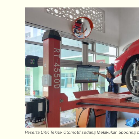
Peserta UKK Teknik Otomotif sedang Melakukan
Spooring
p