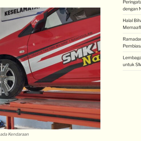
Peringat
dengan N
Halal Bi
Memaaf
Ramadan 
Pembiasa
Lembaga 
untuk SM
ada Kendaraan