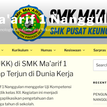
'arif 1 Nanggu
nologi Manufaktur dan Rekayasa
Kurikulum
Humas
Kesiswaan
Sarpras
KK) di SMK Ma’arif 1
p Terjun di Dunia Kerja
RECENT
if 1 Nanggulan menggelar Uji Kompetensi
dik kelas XII. Kegiatan ini menjadi
PENGUM
gaplikasikan pengetahuan dan
NANGG
ga tahun di sekolah.