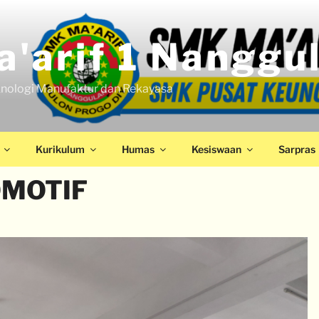
'arif 1 Nanggu
nologi Manufaktur dan Rekayasa
Kurikulum
Humas
Kesiswaan
Sarpras
OMOTIF