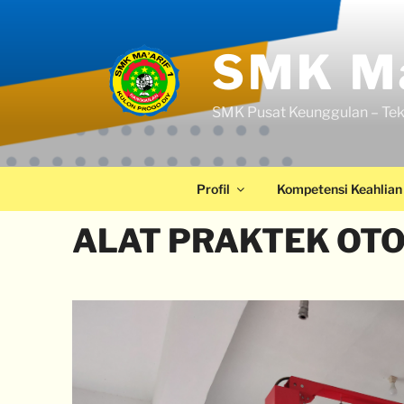
SMK Ma
SMK Pusat Keunggulan – Tek
Profil
Kompetensi Keahlian
ALAT PRAKTEK OT