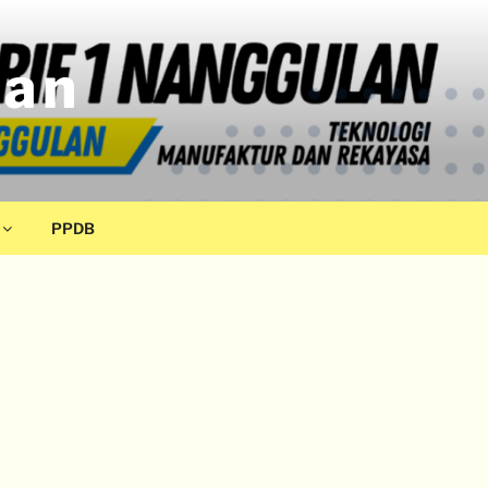
lan
PPDB