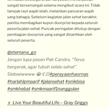
sangat bersemangat selama mengikuti acara ini. Tidak
tampak raut wajah lelah, melainkan pancaran wajah
yang bahagia. Sebelum kegiatan jalan sehat berakhir,
panitia membagikan kupon doorprize kepada seluruh
peserta jalan sehat. Puncak peringatan ditutup dengan
pembagian doorprize yang sangat dinantikan oleh
seluruh peserta.
@stemana_go
Jangan lupa pesan Pak Candra, “Terus
bergerak, agar tubuh selalu sehat”.
Slebeewwww 😭🤙🏻
#perayaanhaornas
#harlahlpmaarif
#jalansehat
#smkbisa
#smkhebat
#smkmaarif1nanggulan
♬ Live Your Beautiful Life – Gray Griggs