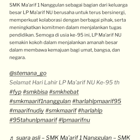
SMK Ma’arif 1 Nanggulan sebagai bagian dari keluarga
besar LP Ma’arif NU berusaha untuk terus bersinergi,
memperkuat kolaborasi dengan berbagai pihak, serta
meningkatkan komitmen dalam menjalankan tugas
pendidikan. Semoga di usia ke-95 ini, LP Ma’arif NU
semakin kokoh dalam menjalankan amanah besar
dalam membawa kemajuan bagi umat, bangsa, dan
negara.
@stemana_go
Selamat Hari Lahir LP Ma’arif NU Ke-95 th
#fyp
#smkbisa
#smkhebat
#smkmaarif1nanggulan
#harlahlpmaarif95
#maarifnudiy
#smkmaarif
#harlahlp
#95tahunlpmaarif
#lpmaarifnu
♬ suara asli – SMK Ma’arif 1 Nanggulan – SMK