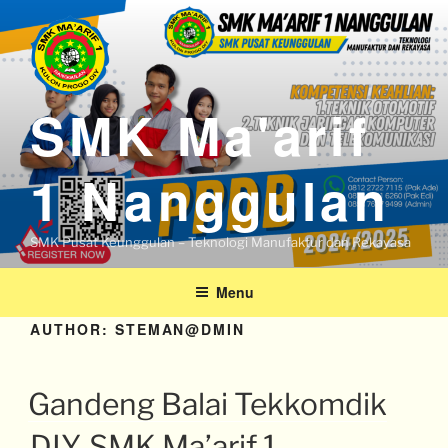
SMK Ma'arif
1 Nanggulan
SMK Pusat Keunggulan – Teknologi Manufaktur dan Rekayasa
Menu
AUTHOR:
STEMAN@DMIN
Gandeng Balai Tekkomdik
DIY, SMK Ma’arif 1