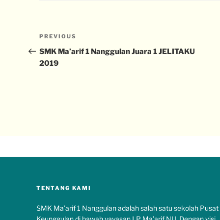
PREVIOUS
SMK Ma’arif 1 Nanggulan Juara 1 JELITAKU
2019
TENTANG KAMI
SMK Ma’arif 1 Nanggulan adalah salah satu sekolah Pusat
Keunggulan di bawah yayasan LP Ma’arif NU. Dengan visi