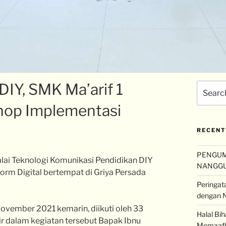
IY, SMK Ma’arif 1
op Implementasi
RECENT
PENGUM
lai Teknologi Komunikasi Pendidikan DIY
NANGG
rm Digital bertempat di Griya Persada
Peringat
dengan N
ovember 2021 kemarin, diikuti oleh 33
Halal Bi
r dalam kegiatan tersebut Bapak Ibnu
Memaaf