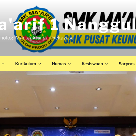
'arif 1 Nanggu
nologi Manufaktur dan Rekayasa
Kurikulum
Humas
Kesiswaan
Sarpras