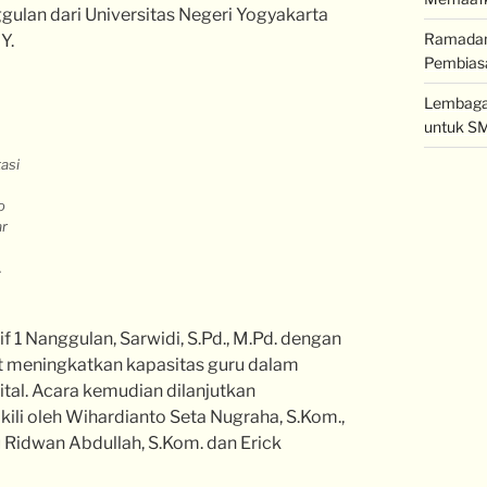
gulan dari Universitas Negeri Yogyakarta
Ramadan 
Y.
Pembiasa
Lembaga 
untuk SM
asi
o
ar
.
1 Nanggulan, Sarwidi, S.Pd., M.Pd. dengan
t meningkatkan kapasitas guru dalam
al. Acara kemudian dilanjutkan
ili oleh Wihardianto Seta Nugraha, S.Kom.,
u Ridwan Abdullah, S.Kom. dan Erick