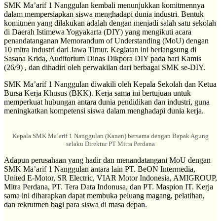
SMK Ma’arif 1 Nanggulan kembali menunjukkan komitmennya
dalam mempersiapkan siswa menghadapi dunia industri. Bentuk
komitmen yang dilakukan adalah dengan menjadi salah satu sekolah
di Daerah Istimewa Yogyakarta (DIY) yang mengikuti acara
penandatanganan Memorandum of Understanding (MoU) dengan
10 mitra industri dari Jawa Timur. Kegiatan ini berlangsung di
Sasana Krida, Auditorium Dinas Dikpora DIY pada hari Kamis
(26/9) , dan dihadiri oleh perwakilan dari berbagai SMK se-DIY.
SMK Ma’arif 1 Nanggulan diwakili oleh Kepala Sekolah dan Ketua
Bursa Kerja Khusus (BKK). Kerja sama ini bertujuan untuk
memperkuat hubungan antara dunia pendidikan dan industri, guna
meningkatkan kompetensi siswa dalam menghadapi dunia kerja.
Kepala SMK Ma’arif 1 Nanggulan (Kanan) bersama dengan Bapak Agung
selaku Direktur PT Mitra Perdana
Adapun perusahaan yang hadir dan menandatangani MoU dengan
SMK Ma’arif 1 Nanggulan antara lain PT. BeON Intermedia,
United E-Motor, SR Electric, VIAR Motor Indonesia, AMIGROUP,
Mitra Perdana, PT. Tera Data Indonusa, dan PT. Maspion IT. Kerja
sama ini diharapkan dapat membuka peluang magang, pelatihan,
dan rekrutmen bagi para siswa di masa depan.