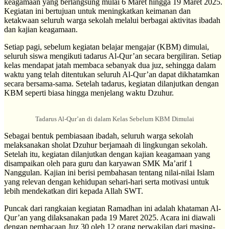
keagamaan yang berlangsung mulai 6 Maret hingga 19 Maret 2025.
Kegiatan ini bertujuan untuk meningkatkan keimanan dan
ketakwaan seluruh warga sekolah melalui berbagai aktivitas ibadah
dan kajian keagamaan.
Setiap pagi, sebelum kegiatan belajar mengajar (KBM) dimulai,
seluruh siswa mengikuti tadarus Al-Qur’an secara bergiliran. Setiap
kelas mendapat jatah membaca sebanyak dua juz, sehingga dalam
waktu yang telah ditentukan seluruh Al-Qur’an dapat dikhatamkan
secara bersama-sama. Setelah tadarus, kegiatan dilanjutkan dengan
KBM seperti biasa hingga menjelang waktu Dzuhur.
Tadarus Al-Qur’an di dalam Kelas Sebelum KBM Dimulai
Sebagai bentuk pembiasaan ibadah, seluruh warga sekolah
melaksanakan sholat Dzuhur berjamaah di lingkungan sekolah.
Setelah itu, kegiatan dilanjutkan dengan kajian keagamaan yang
disampaikan oleh para guru dan karyawan SMK Ma’arif 1
Nanggulan. Kajian ini berisi pembahasan tentang nilai-nilai Islam
yang relevan dengan kehidupan sehari-hari serta motivasi untuk
lebih mendekatkan diri kepada Allah SWT.
Puncak dari rangkaian kegiatan Ramadhan ini adalah khataman Al-
Qur’an yang dilaksanakan pada 19 Maret 2025. Acara ini diawali
dengan pembacaan Juz 30 oleh 12 orang perwakilan dari masing-