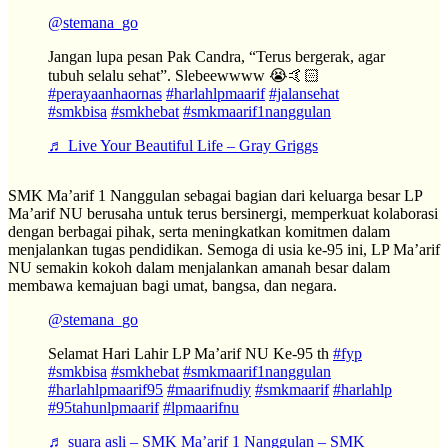
@stemana_go
Jangan lupa pesan Pak Candra, “Terus bergerak, agar
tubuh selalu sehat”. Slebeewwww 😭🤙🏻
#perayaanhaornas
#harlahlpmaarif
#jalansehat
#smkbisa
#smkhebat
#smkmaarif1nanggulan
♬ Live Your Beautiful Life – Gray Griggs
SMK Ma’arif 1 Nanggulan sebagai bagian dari keluarga besar LP
Ma’arif NU berusaha untuk terus bersinergi, memperkuat kolaborasi
dengan berbagai pihak, serta meningkatkan komitmen dalam
menjalankan tugas pendidikan. Semoga di usia ke-95 ini, LP Ma’arif
NU semakin kokoh dalam menjalankan amanah besar dalam
membawa kemajuan bagi umat, bangsa, dan negara.
@stemana_go
Selamat Hari Lahir LP Ma’arif NU Ke-95 th
#fyp
#smkbisa
#smkhebat
#smkmaarif1nanggulan
#harlahlpmaarif95
#maarifnudiy
#smkmaarif
#harlahlp
#95tahunlpmaarif
#lpmaarifnu
♬ suara asli – SMK Ma’arif 1 Nanggulan – SMK