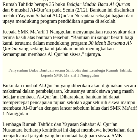
Rumah Tahfidz berupa 35 buku
Belajar Mudah Baca Al-Qur’an
dan 6 mushaf Al-Qur’an pada Senin (2/12). Bantuan ini disalurkan
melalui Yayasan Sahabat Al-Qur’an Nusantara sebagai bagian dari
upaya mendukung program pendidikan agama di sekolah.
Kepala SMK Ma’arif 1 Nanggulan menyampaikan rasa syukur dan
terima kasih atas bantuan tersebut. “Bantuan ini sangat berarti bagi
kami, terutama dalam mendukung program
30 Menit Bersama Al-
Qur’an
yang sedang kami jalankan untuk meningkatkan
kemampuan membaca Al-Qur’an siswa,” ujarnya.
Penyerahan Buku Bantuan secara Simbolis dari Lembaga Rumah Tahfidz
kepada SMK Ma’arif 1 Nanggulan
Buku dan mushaf Al-Qur’an yang diberikan akan digunakan secara
maksimal dalam pembelajaran, khususnya untuk siswa yang masih
belajar membaca Al-Qur’an. Diharapkan, bantuan ini dapat
mempercepat pencapaian tujuan sekolah agar seluruh siswa mampu
membaca Al-Qur’an dengan lancar sebelum lulus dari SMK Ma’arif
1 Nanggulan.
Lembaga Rumah Tahfidz dan Yayasan Sahabat Al-Qur’an
Nusantara berharap kontribusi ini dapat membawa keberkahan dan
menjadi amal jariyah yang bermanfaat bagi para siswa. SMK