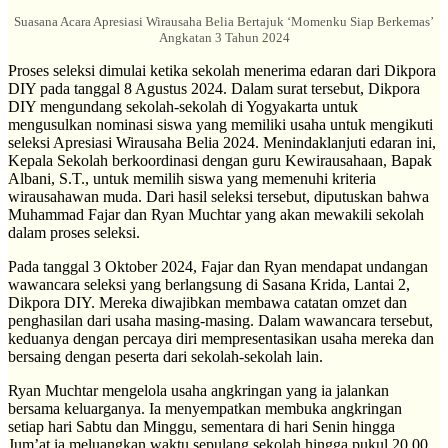
Suasana Acara Apresiasi Wirausaha Belia Bertajuk ‘Momenku Siap Berkemas’
Angkatan 3 Tahun 2024
Proses seleksi dimulai ketika sekolah menerima edaran dari Dikpora
DIY pada tanggal 8 Agustus 2024. Dalam surat tersebut, Dikpora
DIY mengundang sekolah-sekolah di Yogyakarta untuk
mengusulkan nominasi siswa yang memiliki usaha untuk mengikuti
seleksi Apresiasi Wirausaha Belia 2024. Menindaklanjuti edaran ini,
Kepala Sekolah berkoordinasi dengan guru Kewirausahaan, Bapak
Albani, S.T., untuk memilih siswa yang memenuhi kriteria
wirausahawan muda. Dari hasil seleksi tersebut, diputuskan bahwa
Muhammad Fajar dan Ryan Muchtar yang akan mewakili sekolah
dalam proses seleksi.
Pada tanggal 3 Oktober 2024, Fajar dan Ryan mendapat undangan
wawancara seleksi yang berlangsung di Sasana Krida, Lantai 2,
Dikpora DIY. Mereka diwajibkan membawa catatan omzet dan
penghasilan dari usaha masing-masing. Dalam wawancara tersebut,
keduanya dengan percaya diri mempresentasikan usaha mereka dan
bersaing dengan peserta dari sekolah-sekolah lain.
Ryan Muchtar mengelola usaha angkringan yang ia jalankan
bersama keluarganya. Ia menyempatkan membuka angkringan
setiap hari Sabtu dan Minggu, sementara di hari Senin hingga
Jum’at ia meluangkan waktu sepulang sekolah hingga pukul 20.00