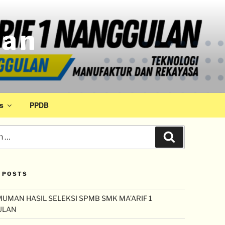
lan
s
PPDB
 POSTS
UMAN HASIL SELEKSI SPMB SMK MA’ARIF 1
ULAN