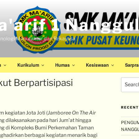
'arif 1 Nanggu
nologi Manufaktur dan Rekayasa
n
Kurikulum
Humas
Kesiswaan
Sarpra
ut Berpartisipasi
RECENT
 kegiatan Jota Joti (
Jamboree On The Air
g dilaksanakan pada hari Jum’at hingga
PENGUM
sung di Kompleks Bumi Perkemahan Taman
NANGG
ghadirkan berbagai kegiatan menarik bagi