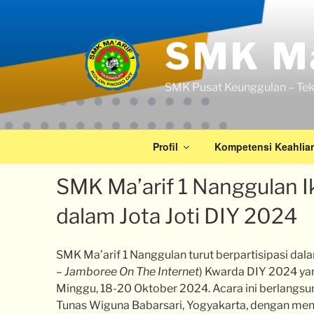
SMK Ma
SMK Pusat Keunggulan – Tek
Profil
Kompetensi Keahlia
SMK Ma’arif 1 Nanggulan Ik
dalam Jota Joti DIY 2024
SMK Ma’arif 1 Nanggulan turut berpartisipasi dalam
– Jamboree On The Internet
) Kwarda DIY 2024 yan
Minggu, 18-20 Oktober 2024. Acara ini berlang
Tunas Wiguna Babarsari, Yogyakarta, dengan men