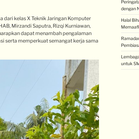
Peringat
dengan N
a dari kelas X Teknik Jaringan Komputer
Halal Bi
HAB, Mirzandi Saputra, Rizqi Kurniawan,
Memaaf
 diharapkan dapat menambah pengalaman
Ramadan 
asi serta memperkuat semangat kerja sama
Pembiasa
Lembaga 
untuk SM