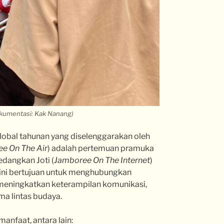
Dokumentasi: Kak Nanang)
lobal tahunan yang diselenggarakan oleh
e On The Air
) adalah pertemuan pramuka
edangkan Joti (
Jamboree On The Internet
)
n ini bertujuan untuk menghubungkan
 meningkatkan keterampilan komunikasi,
a lintas budaya.
anfaat, antara lain: