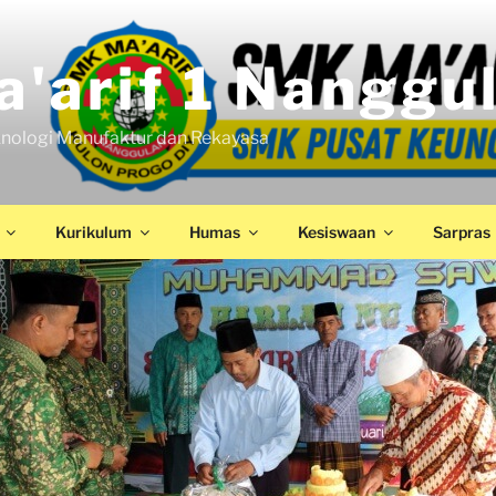
'arif 1 Nanggu
nologi Manufaktur dan Rekayasa
Kurikulum
Humas
Kesiswaan
Sarpras