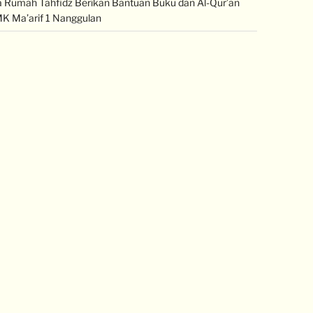
Rumah Tahfidz Berikan Bantuan Buku dan Al-Qur’an
K Ma’arif 1 Nanggulan