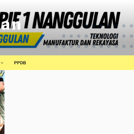
lan
PPDB