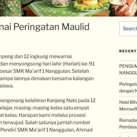
ai Peringatan Maulid
RECENT
peng dan 12 ingkung mewarnai
n menyongsong hari lahir (Harlah) ke-91
PENGUM
besar SMK Ma’arif 1 Nanggulan. Setelah
NANGG
rampe lainnya dimakan bersama kalangan
Peringat
 siswa.
dengan N
mengenang kelahiran Kanjeng Nabi pada 12
Halal Bi
elajar, masing-masing kelas satu empat
Memaaf
at kelas. Harapan kami melalui prosesi
Ramadan 
n terwujud. Salah satunya jumlah rombel
Pembiasa
a Pendiri SMK Ma’arif 1 Nanggulan, Ahmad