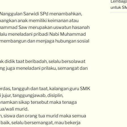
Lembaga 
untuk SM
1 Nanggulan Sarwidi SPd menambahkan,
angkan anak memiliki keimanan atau
 Muhammad Saw merupakan uswatun hasanah
selalu meneladani pribadi Nabi Muhammad
n membangun dan menjaga hubungan sosial
 didik taat beribadah, selalu bersolawat
ng juga meneladani prilaku, semangat dan
das, tangguh dan taat, kalangan guru SMK
ujur, tanggungjawab, disiplin,
anamkan sikap tersebut maka tenaga
ua/wali murid.
ah, siswa dan orang tua murid maka semua
baik, selalu bersemangat, mau bekerja