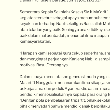
Dainuri Nur disela parade, Jumat (06/12/2017).
Sementara Kepala Sekolah (Kasek) SMK Ma’arif 
kegiatan tersebut sebagai upaya menumbuhkemb
keyakinan terhadap Nabi sekaligus Rasulallah
atau teladan yang baik. Sehingga anak didiknya 
baik dalam hal beribadah, menuntut ilmu maupu
kemasyarakatan.
“Harapan kami sebagai guru cukup sederhana, anak
dan mengingat perjuangan Kanjeng Nabi, disampi
motivasi Rasul,” terangnya.
Dalam upaya menciptakan generasi muda yang cer
Ma’arif 1 Nanggulan menanamkan lima sikap yakni j
bekerjasama dan peduli. Agar praktis dalam men
pendidik mensosialisikannya kepada para orang t
“Dengan pola pembelajaran tripartit, pihak sekol
pihak menyadari bahwa mendidik anak berprilaku 