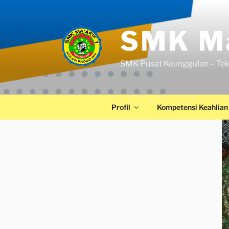
SMK Ma
SMK Pusat Keunggulan – Tek
Profil
Kompetensi Keahlian