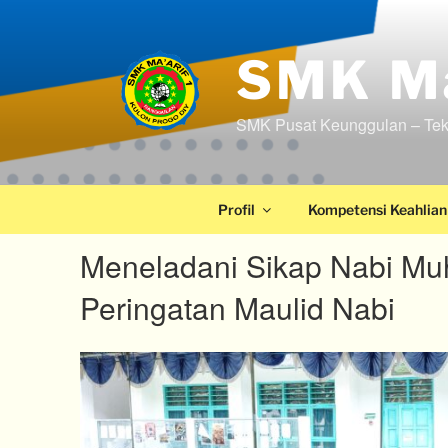
SMK Ma
SMK Pusat Keunggulan – Tek
Profil
Kompetensi Keahlian
Meneladani Sikap Nabi M
Peringatan Maulid Nabi