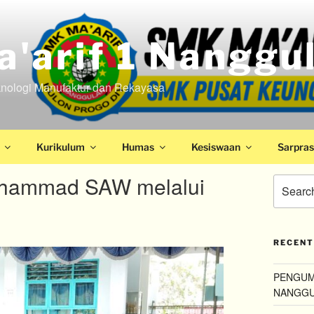
'arif 1 Nanggu
nologi Manufaktur dan Rekayasa
Kurikulum
Humas
Kesiswaan
Sarpras
uhammad SAW melalui
RECENT
PENGUMU
NANGG