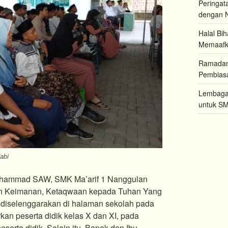
Peringat
dengan N
Halal Bi
Memaaf
Ramadan 
Pembiasa
Lembaga 
untuk SM
abi
Muhammad SAW, SMK Ma’arif 1 Nanggulan
an Keimanan, Ketaqwaan kepada Tuhan Yang
i diselenggarakan di halaman sekolah pada
kan peserta didik kelas X dan XI, pada
eserta didik. Selain itu, Bapak dan Ibu