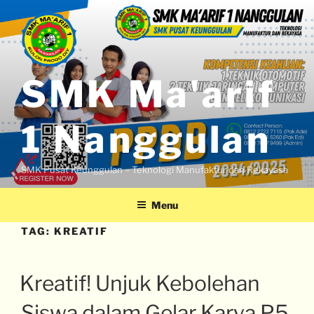
SMK Ma'arif
1 Nanggulan
SMK Pusat Keunggulan – Teknologi Manufaktur dan Rekayasa
Menu
TAG:
KREATIF
Kreatif! Unjuk Kebolehan
Siswa dalam Gelar Karya P5