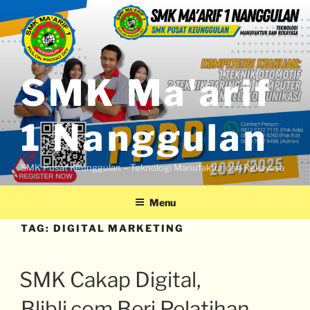
SMK Ma'arif
1 Nanggulan
SMK Pusat Keunggulan – Teknologi Manufaktur dan Rekayasa
Menu
TAG:
DIGITAL MARKETING
SMK Cakap Digital,
Blibli.com Beri Pelatihan