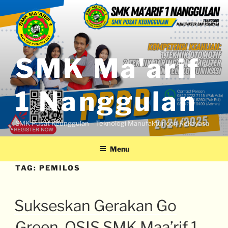
SMK Ma'arif
1 Nanggulan
SMK Pusat Keunggulan – Teknologi Manufaktur dan Rekayasa
Menu
TAG:
PEMILOS
Sukseskan Gerakan Go
Green, OSIS SMK Maa’rif 1