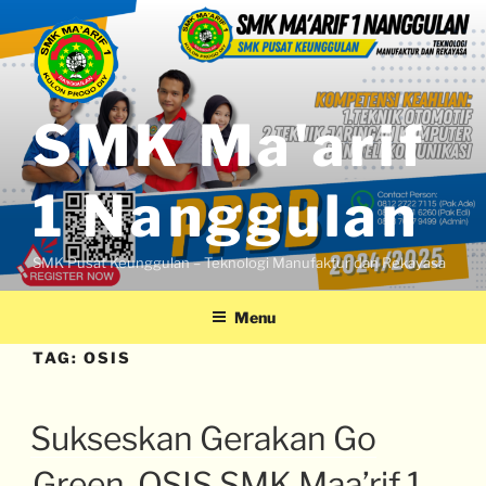
SMK Ma'arif
1 Nanggulan
SMK Pusat Keunggulan – Teknologi Manufaktur dan Rekayasa
Menu
TAG:
OSIS
Sukseskan Gerakan Go
Green, OSIS SMK Maa’rif 1