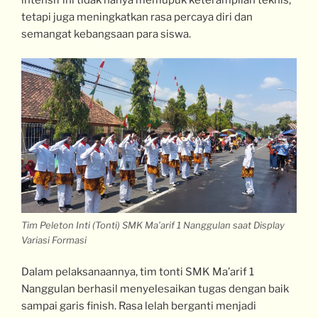
tetapi juga meningkatkan rasa percaya diri dan
semangat kebangsaan para siswa.
Tim Peleton Inti (Tonti) SMK Ma’arif 1 Nanggulan saat Display
Variasi Formasi
Dalam pelaksanaannya, tim tonti SMK Ma’arif 1
Nanggulan berhasil menyelesaikan tugas dengan baik
sampai garis finish. Rasa lelah berganti menjadi