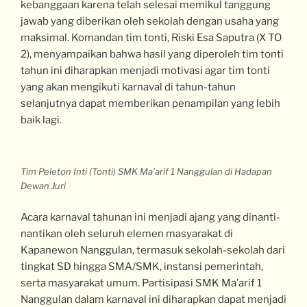
kebanggaan karena telah selesai memikul tanggung
jawab yang diberikan oleh sekolah dengan usaha yang
maksimal. Komandan tim tonti, Riski Esa Saputra (X TO
2), menyampaikan bahwa hasil yang diperoleh tim tonti
tahun ini diharapkan menjadi motivasi agar tim tonti
yang akan mengikuti karnaval di tahun-tahun
selanjutnya dapat memberikan penampilan yang lebih
baik lagi.
Tim Peleton Inti (Tonti) SMK Ma’arif 1 Nanggulan di Hadapan
Dewan Juri
Acara karnaval tahunan ini menjadi ajang yang dinanti-
nantikan oleh seluruh elemen masyarakat di
Kapanewon Nanggulan, termasuk sekolah-sekolah dari
tingkat SD hingga SMA/SMK, instansi pemerintah,
serta masyarakat umum. Partisipasi SMK Ma’arif 1
Nanggulan dalam karnaval ini diharapkan dapat menjadi