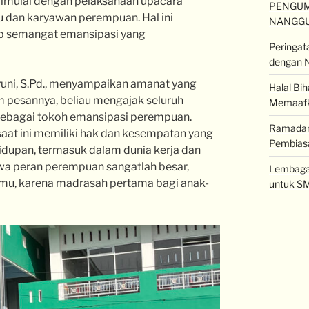
 dimulai dengan pelaksanaan upacara
PENGUM
 dan karyawan perempuan. Hal ini
NANGG
p semangat emansipasi yang
Peringat
dengan N
yuni, S.Pd., menyampaikan amanat yang
Halal Bi
m pesannya, beliau mengajak seluruh
Memaaf
i sebagai tokoh emansipasi perempuan.
Ramadan 
saat ini memiliki hak dan kesempatan yang
Pembiasa
idupan, termasuk dalam dunia kerja dan
wa peran perempuan sangatlah besar,
Lembaga 
lmu, karena madrasah pertama bagi anak-
untuk SM