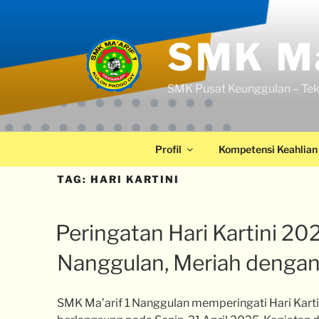
SMK Ma
SMK Pusat Keunggulan – Tek
Profil
Kompetensi Keahlian
TAG:
HARI KARTINI
Peringatan Hari Kartini 20
Nanggulan, Meriah dengan
SMK Ma’arif 1 Nanggulan memperingati Hari Kart