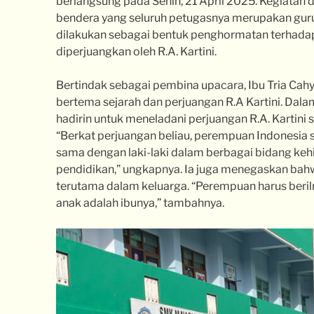
berlangsung pada Senin, 21 April 2025. Kegiatan
bendera yang seluruh petugasnya merupakan guru
dilakukan sebagai bentuk penghormatan terhada
diperjuangkan oleh R.A. Kartini.
Bertindak sebagai pembina upacara, Ibu Tria Cah
bertema sejarah dan perjuangan R.A Kartini. Dala
hadirin untuk meneladani perjuangan R.A. Kartin
“Berkat perjuangan beliau, perempuan Indonesia 
sama dengan laki-laki dalam berbagai bidang keh
pendidikan,” ungkapnya. Ia juga menegaskan bah
terutama dalam keluarga. “Perempuan harus beri
anak adalah ibunya,” tambahnya.