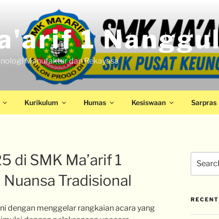
'arif 1 Nanggu
nologi Manufaktur dan Rekayasa
Kurikulum
Humas
Kesiswaan
Sarpras
25 di SMK Ma’arif 1
 Nuansa Tradisional
RECENT
ini dengan menggelar rangkaian acara yang