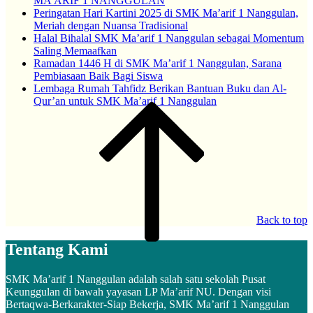
MA’ARIF 1 NANGGULAN
Peringatan Hari Kartini 2025 di SMK Ma’arif 1 Nanggulan,
Meriah dengan Nuansa Tradisional
Halal Bihalal SMK Ma’arif 1 Nanggulan sebagai Momentum
Saling Memaafkan
Ramadan 1446 H di SMK Ma’arif 1 Nanggulan, Sarana
Pembiasaan Baik Bagi Siswa
Lembaga Rumah Tahfidz Berikan Bantuan Buku dan Al-
Qur’an untuk SMK Ma’arif 1 Nanggulan
Back to top
Tentang Kami
SMK Ma’arif 1 Nanggulan adalah salah satu sekolah Pusat
Keunggulan di bawah yayasan LP Ma’arif NU. Dengan visi
Bertaqwa-Berkarakter-Siap Bekerja, SMK Ma’arif 1 Nanggulan