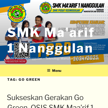
SMK Ma'arif
1 Nanggulan
SMK Pusat Keunggulan – Teknologi Manufaktur dan Rekayasa
Menu
TAG:
GO GREEN
Sukseskan Gerakan Go
Green, OSIS SMK Maa’rif 1