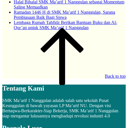
Halal Bihalal SMK Ma’arif 1 Nanggulan sebagai Momentum
Saling Memaafkan
Ramadan 1446 H di SMK Ma’arif 1 Nanggulan, Sarana
Pembiasaan Baik Bagi Siswa
Lembaga Rumah Tahfidz Berikan Bantuan Buku dan Al-
Qur’an untuk SMK Ma’arif 1 Nanggulan
Back to top
Tentang Kami
SMK Ma’arif 1 Nanggulan adalah salah satu sekolah Pusat
Keunggulan di bawah yayasan LP Ma’arif NU. Dengan visi
Bertaqwa-Berkarakter-Siap Bekerja, SMK Ma’arif 1 Nanggulan
siap mengantar lulusannya menghadapi revolusi industri 4.0
Pranala Luar