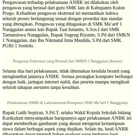
Pengawasan terhadap pelaksanaan ANBK ini dilakukan oleh
pengawas yang berasal dari guru SMK lain di Kabupaten Kulon
Progo. Kehadiran pengawas eksternal ini memastikan bahwa
seluruh proses berlangsung sesuai dengan prosedur dan standar
yang ditetapkan. Pengawas yang ditugaskan di SMK Ma’arif 1
Nanggulan antara lain Bapak Taat Ismanto, S.Sos.I dari SMK
Tamansiswa Nanggulan, Bapak Sugeng Riyanto, S.Pd dari SMKN
1 Nanggulan, dan Ibu Nikmatul Irma Maulida, S.Pd dari SMK
PGRI 1 Sentolo.
Pengawas Eskternal yang Berasal dari SMKN 1 Nanggulan
(kanan)
Selama dua hari pelaksanaan, tidak ditemukan kendala berarti yang
menghambat jalannya ANBK. Semua perangkat komputer berfungsi
dengan baik, jaringan internet stabil, dan peserta mampu mengikuti
seluruh tahapan asesmen tanpa kesulitan.
Pelaksanaan ANBK di Laboratorium Komputer SMK Ma’arif 1 Nanggulan
Bapak Galih Septyan, S.Pd.T, selaku Wakil Kepala Sekolah bidang
Kurikulum menyampaikan harapannya agar pelaksanaan ANBK ini
dapat memberikan gambaran yang akurat mengenai kemampuan
siswa dalam berbagai aspek yang diujikan. Selain itu, hasil ANBK
diharapkan dapat menjadi bahan evaluasi yang berharga bagi