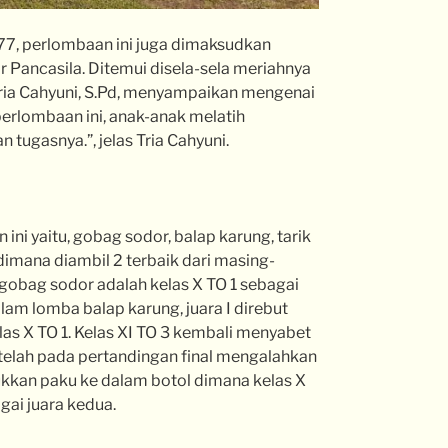
77, perlombaan ini juga dimaksudkan
r Pancasila. Ditemui disela-sela meriahnya
Tria Cahyuni, S.Pd, menyampaikan mengenai
rlombaan ini, anak-anak melatih
tugasnya.”, jelas Tria Cahyuni.
ni yaitu, gobag sodor, balap karung, tarik
mana diambil 2 terbaik dari masing-
obag sodor adalah kelas X TO 1 sebagai
lam lomba balap karung, juara I direbut
kelas X TO 1. Kelas XI TO 3 kembali menyabet
telah pada pertandingan final mengalahkan
ukkan paku ke dalam botol dimana kelas X
gai juara kedua.