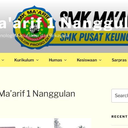
'arif 1 Nanggu
nologi Manufaktur dan Rekayasa
Kurikulum
Humas
Kesiswaan
Sarpras
a’arif 1 Nanggulan
RECENT