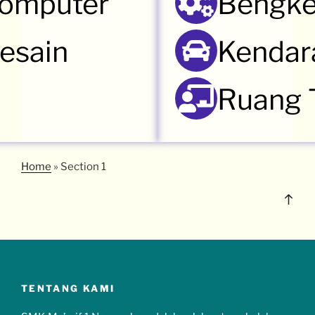
Komputer
Bengke
esain
Kendar
Ruang 
Home
»
Section 1
TENTANG KAMI